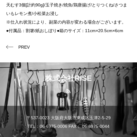
天むす3個[計約90g]/玉子焼き/焼魚/鶏唐揚げ/とりつくね/さつま
いもレモン煮/小松菜お浸し
※仕入れ状況により、副菜の内容が変わる場合がございます。
●付属品：割箸/紙おしぼり●箱のサイズ：11cm×20.5cm×6cm
PREV
株式会社RISE
〒537-0023 大阪府大阪市東成区玉津2-5-29
TEL：06-6975-0006 FAX： 06-6975-0044