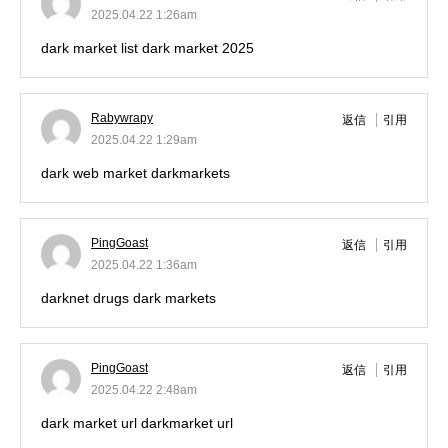
2025.04.22 1:26am
dark market list
dark market 2025
Rabywrapy
返信
引用
2025.04.22 1:29am
dark web market
darkmarkets
PingGoast
返信
引用
2025.04.22 1:36am
darknet drugs
dark markets
PingGoast
返信
引用
2025.04.22 2:48am
dark market url
darkmarket url