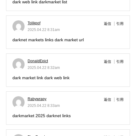
dark web link
darkmarket list
Tolikpof
返信
引用
2025.04.22 8:31am
darknet markets links
dark market url
DonaldEpict
返信
引用
2025.04.22 8:32am
dark market link
dark web link
Rabywrapy
返信
引用
2025.04.22 8:33am
darkmarket 2025
darknet links