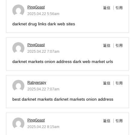
PingGoast
返信
引用
2025.04.22 5:56am
darknet drug links
dark web sites
PingGoast
返信
引用
2025.04.22 7:07am
darknet markets onion address
dark web market urls
Rabywrapy
返信
引用
2025.04.22 7:07am
best darknet markets
darknet markets onion address
PingGoast
返信
引用
2025.04.22 8:15am