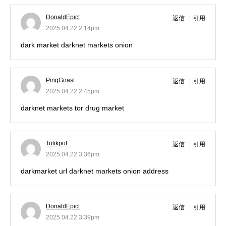
DonaldEpict
返信
引用
2025.04.22 2:14pm
dark market
darknet markets onion
PingGoast
返信
引用
2025.04.22 2:45pm
darknet markets
tor drug market
Tolikpof
返信
引用
2025.04.22 3:36pm
darkmarket url
darknet markets onion address
DonaldEpict
返信
引用
2025.04.22 3:39pm