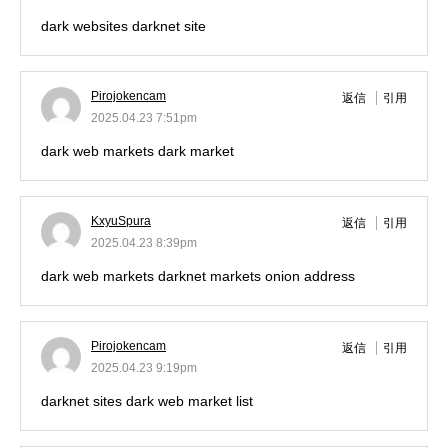
dark websites
darknet site
Pirojokencam
返信
引用
2025.04.23 7:51pm
dark web markets
dark market
KxyuSpura
返信
引用
2025.04.23 8:39pm
dark web markets
darknet markets onion address
Pirojokencam
返信
引用
2025.04.23 9:19pm
darknet sites
dark web market list