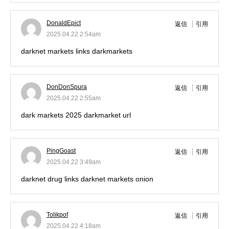
DonaldEpict
返信
引用
2025.04.22 2:54am
darknet markets links
darkmarkets
DonDonSpura
返信
引用
2025.04.22 2:55am
dark markets 2025
darkmarket url
PingGoast
返信
引用
2025.04.22 3:49am
darknet drug links
darknet markets onion
Tolikpof
返信
引用
2025.04.22 4:18am