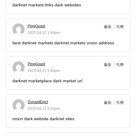
darknet markets links
dark websites
PingGoast
返信
引用
2025.04.22 3:49pm
best darknet markets
darknet markets onion address
PingGoast
返信
引用
2025.04.22 5:00pm
darknet marketplace
dark market url
DonaldEpict
返信
引用
2025.04.22 5:03pm
onion dark website
darknet sites