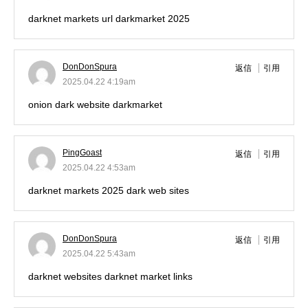
darknet markets url
darkmarket 2025
DonDonSpura
返信
引用
2025.04.22 4:19am
onion dark website
darkmarket
PingGoast
返信
引用
2025.04.22 4:53am
darknet markets 2025
dark web sites
DonDonSpura
返信
引用
2025.04.22 5:43am
darknet websites
darknet market links