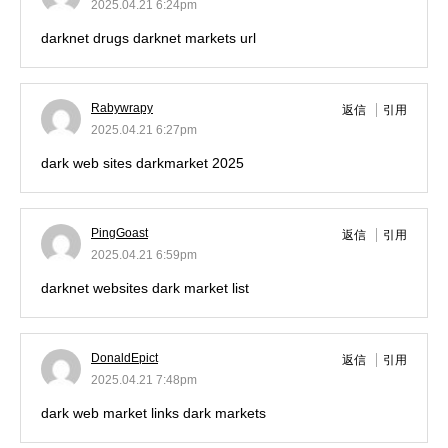
2025.04.21 6:24pm
darknet drugs
darknet markets url
Rabywrapy
返信
引用
2025.04.21 6:27pm
dark web sites
darkmarket 2025
PingGoast
返信
引用
2025.04.21 6:59pm
darknet websites
dark market list
DonaldEpict
返信
引用
2025.04.21 7:48pm
dark web market links
dark markets