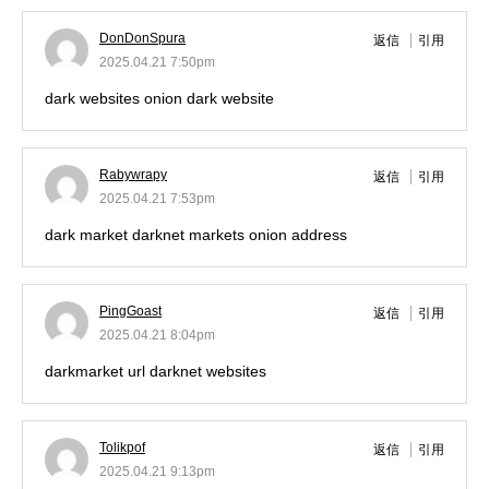
DonDonSpura
返信
引用
2025.04.21 7:50pm
dark websites
onion dark website
Rabywrapy
返信
引用
2025.04.21 7:53pm
dark market
darknet markets onion address
PingGoast
返信
引用
2025.04.21 8:04pm
darkmarket url
darknet websites
Tolikpof
返信
引用
2025.04.21 9:13pm