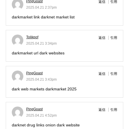
PingGoast
返信
引用
2025.04.21 2:37pm
darkmarket link
darknet market list
Tolikpof
返信
引用
2025.04.21 3:34pm
darkmarket url
dark websites
PingGoast
返信
引用
2025.04.21 3:43pm
dark web markets
darkmarket 2025
PingGoast
返信
引用
2025.04.21 4:52pm
darknet drug links
onion dark website