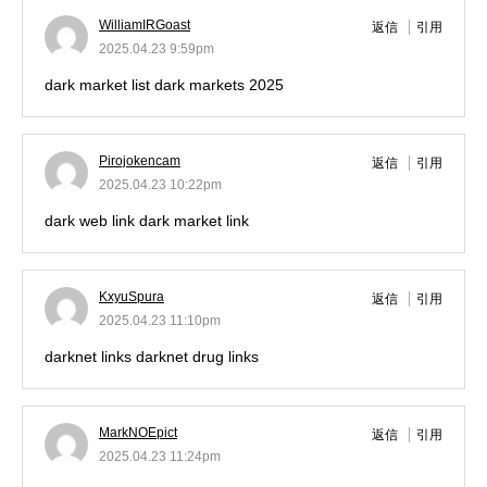
WilliamIRGoast
返信
引用
2025.04.23 9:59pm
dark market list
dark markets 2025
Pirojokencam
返信
引用
2025.04.23 10:22pm
dark web link
dark market link
KxyuSpura
返信
引用
2025.04.23 11:10pm
darknet links
darknet drug links
MarkNOEpict
返信
引用
2025.04.23 11:24pm