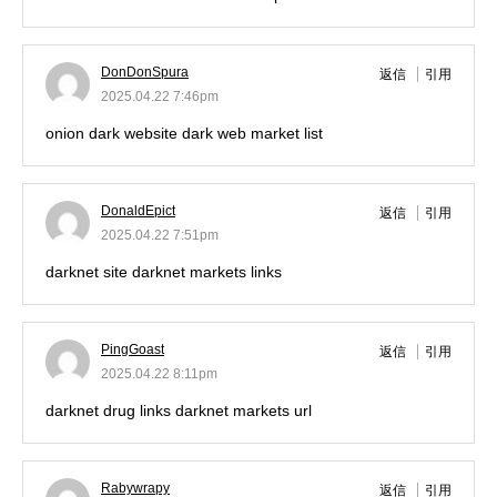
DonDonSpura
返信
引用
2025.04.22 7:46pm
onion dark website
dark web market list
DonaldEpict
返信
引用
2025.04.22 7:51pm
darknet site
darknet markets links
PingGoast
返信
引用
2025.04.22 8:11pm
darknet drug links
darknet markets url
Rabywrapy
返信
引用