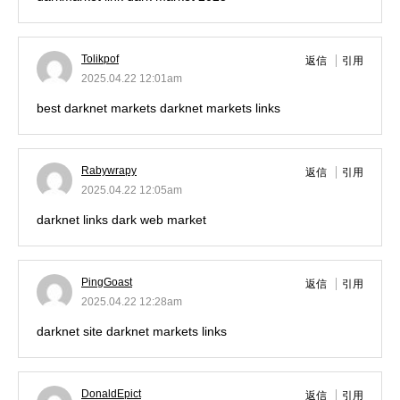
Tolikpof
返信
引用
2025.04.22 12:01am
best darknet markets
darknet markets links
Rabywrapy
返信
引用
2025.04.22 12:05am
darknet links
dark web market
PingGoast
返信
引用
2025.04.22 12:28am
darknet site
darknet markets links
DonaldEpict
返信
引用