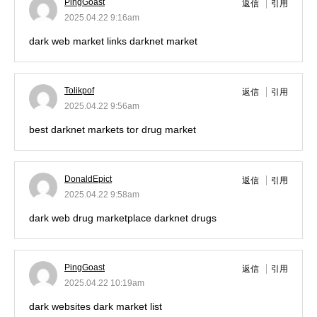
PingGoast
返信
引用
2025.04.22 9:16am
dark web market links
darknet market
Tolikpof
返信
引用
2025.04.22 9:56am
best darknet markets
tor drug market
DonaldEpict
返信
引用
2025.04.22 9:58am
dark web drug marketplace
darknet drugs
PingGoast
返信
引用
2025.04.22 10:19am
dark websites
dark market list