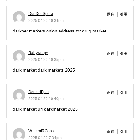
DonDonSpura
返信
引用
2025.04.22 10:34pm
darknet markets onion address
tor drug market
Rabywrapy
返信
引用
2025.04.22 10:35pm
dark market
dark markets 2025
DonaldEpict
返信
引用
2025.04.22 10:40pm
dark market url
darkmarket 2025
WilliamIRGoast
返信
引用
2025.04.23 7:34pm