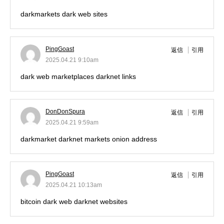
darkmarkets
dark web sites
PingGoast
返信
引用
2025.04.21 9:10am
dark web marketplaces
darknet links
DonDonSpura
返信
引用
2025.04.21 9:59am
darkmarket
darknet markets onion address
PingGoast
返信
引用
2025.04.21 10:13am
bitcoin dark web
darknet websites