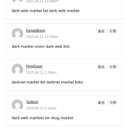
2025.04.22 12:48pm
dark web market list
dark web market
DonaldEpict
返信
引用
2025.04.22 12:49pm
dark market onion
dark web link
PingGoast
返信
引用
2025.04.22 1:39pm
darknet market list
darknet market links
Tolikpof
返信
引用
2025.04.22 2:12pm
dark web markets
tor drug market