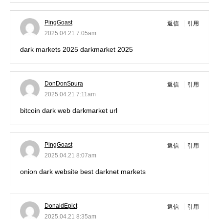
PingGoast
返信
引用
2025.04.21 7:05am
dark markets 2025
darkmarket 2025
DonDonSpura
返信
引用
2025.04.21 7:11am
bitcoin dark web
darkmarket url
PingGoast
返信
引用
2025.04.21 8:07am
onion dark website
best darknet markets
DonaldEpict
返信
引用
2025.04.21 8:35am