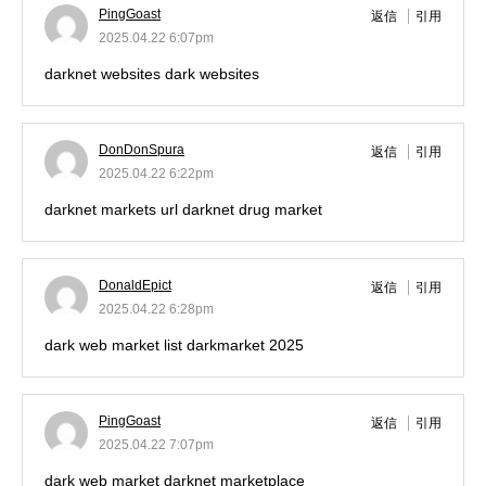
PingGoast
返信
引用
2025.04.22 6:07pm
darknet websites
dark websites
DonDonSpura
返信
引用
2025.04.22 6:22pm
darknet markets url
darknet drug market
DonaldEpict
返信
引用
2025.04.22 6:28pm
dark web market list
darkmarket 2025
PingGoast
返信
引用
2025.04.22 7:07pm
dark web market
darknet marketplace